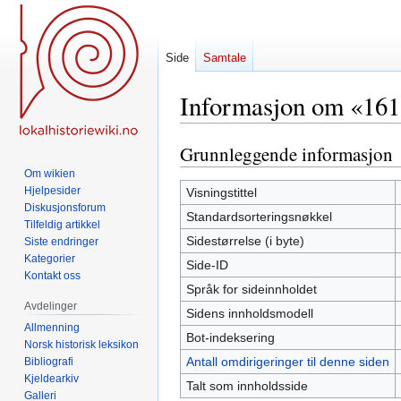
Side
Samtale
Informasjon om «16
Grunnleggende informasjon
Hopp
Hopp
til
til
Om wikien
navigering
søk
Hjelpesider
Visningstittel
Diskusjonsforum
Standardsorteringsnøkkel
Tilfeldig artikkel
Sidestørrelse (i byte)
Siste endringer
Kategorier
Side-ID
Kontakt oss
Språk for sideinnholdet
Avdelinger
Sidens innholdsmodell
Allmenning
Bot-indeksering
Norsk historisk leksikon
Antall omdirigeringer til denne siden
Bibliografi
Kjeldearkiv
Talt som innholdsside
Galleri