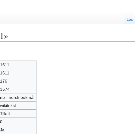
Les
11»
1611
1611
176
3574
nb - norsk bokmål
wikitekst
Tillatt
0
Ja