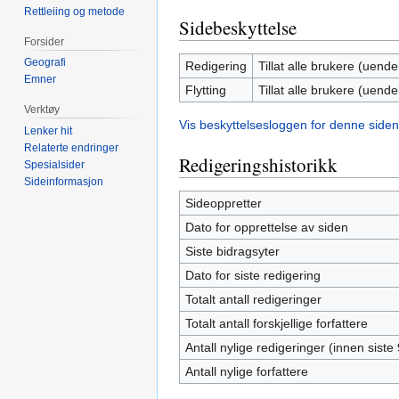
Rettleiing og metode
Sidebeskyttelse
Forsider
Geografi
Redigering
Tillat alle brukere (uendel
Emner
Flytting
Tillat alle brukere (uendel
Verktøy
Vis beskyttelsesloggen for denne siden
Lenker hit
Relaterte endringer
Redigeringshistorikk
Spesialsider
Sideinformasjon
Sideoppretter
Dato for opprettelse av siden
Siste bidragsyter
Dato for siste redigering
Totalt antall redigeringer
Totalt antall forskjellige forfattere
Antall nylige redigeringer (innen siste
Antall nylige forfattere