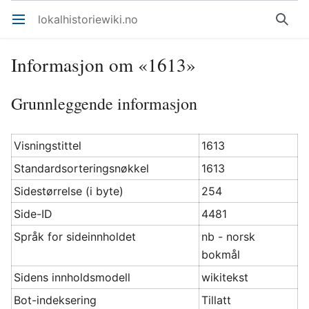
lokalhistoriewiki.no
Åpne hovedmenyen
Søk
Informasjon om «1613»
Grunnleggende informasjon
Visningstittel
1613
Standardsorteringsnøkkel
1613
Sidestørrelse (i byte)
254
Side-ID
4481
Språk for sideinnholdet
nb - norsk
bokmål
Sidens innholdsmodell
wikitekst
Bot-indeksering
Tillatt