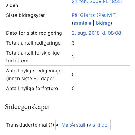
21. feb. 2008 kl. 18:35
siden
Siste bidragsyter
Pål Giørtz (PaulVIF)
(
samtale
|
bidrag
)
Dato for siste redigering
2. aug. 2018 kl. 08:08
Totalt antall redigeringer
3
Totalt antall forskjellige
2
forfattere
Antall nylige redigeringer
0
(innen siste 90 dager)
Antall nylige forfattere
0
Sideegenskaper
Transkluderte mal (1)
Mal:Årstall
(
vis kilde
)