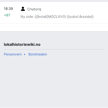
18:39
Cnyborg
+97
Ny side: {{årstall|MDCLXVI}} {{subst:årsside}}
lokalhistoriewiki.no
Personvern
Bordmaskin