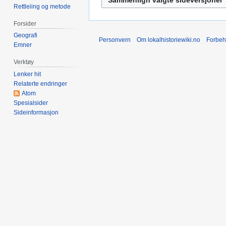
e
Rettleiing og metode
r
n
e
r
Forsider
d
e
Geografi
Personvern
Om lokalhistoriewiki.no
Forbeh
i
d
Emner
g
i
Verktøy
e
g
Lenker hit
r
e
Relaterte endringer
i
r
Atom
n
i
Spesialsider
g
n
Sideinformasjon
s
g
f
s
o
f
r
o
k
r
l
k
a
l
r
a
i
r
n
i