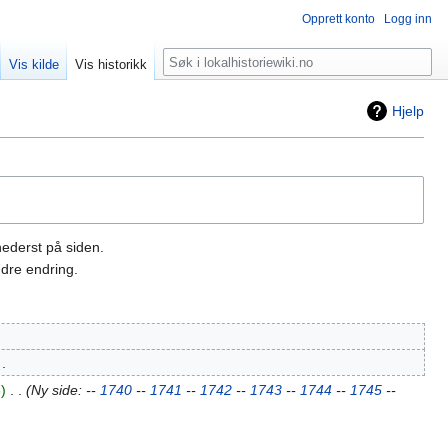
Opprett konto
Logg inn
Søk
Vis kilde
Vis historikk
Hjelp
nederst på siden.
dre endring.
5
‎
Ny side: --
1740
--
1741
--
1742
--
1743
--
1744
--
1745
--