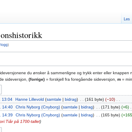
Les
jonshistorikk
rlogg
)
sideversjonene du ønsker å sammenligne og trykk enter eller knappen 
nde sideversjon,
(forrige)
= forskjell fra foregående sideversjon,
m
= min
. 13:04
‎
Hanne Lillevold
samtale
bidrag
‎
161 byte
−10
‎
l. 14:40
‎
Chris Nyborg (Cnyborg)
samtale
bidrag
‎
171 byte
+6
‎
l. 14:39
‎
Chris Nyborg (Cnyborg)
samtale
bidrag
‎
165 byte
+16
ri:Tiår på 1700-tallet