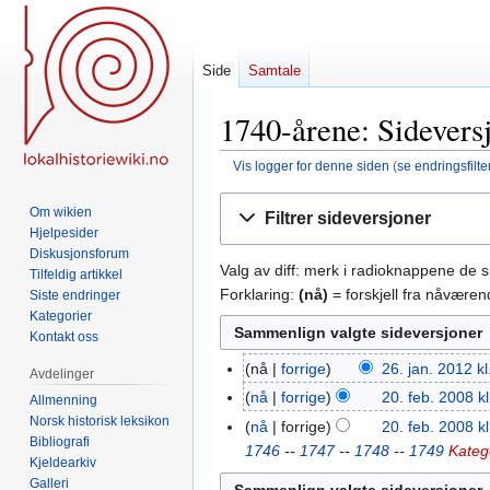
Side
Samtale
1740-årene: Sidevers
Vis logger for denne siden
(
se endringsfilte
Hopp
Hopp
Om wikien
Filtrer sideversjoner
til
til
Hjelpesider
navigering
søk
Diskusjonsforum
Valg av diff: merk i radioknappene de 
Tilfeldig artikkel
Forklaring:
(nå)
= forskjell fra nåvære
Siste endringer
Kategorier
Kontakt oss
nå
forrige
26. jan. 2012 kl
26.
Avdelinger
I
jan.
nå
forrige
20. feb. 2008 k
20.
Allmenning
n
2012
I
Norsk historisk leksikon
feb.
nå
forrige
20. feb. 2008 k
g
Bibliografi
n
2008
1746
--
1747
--
1748
--
1749
Katego
Kjeldearkiv
e
g
Galleri
n