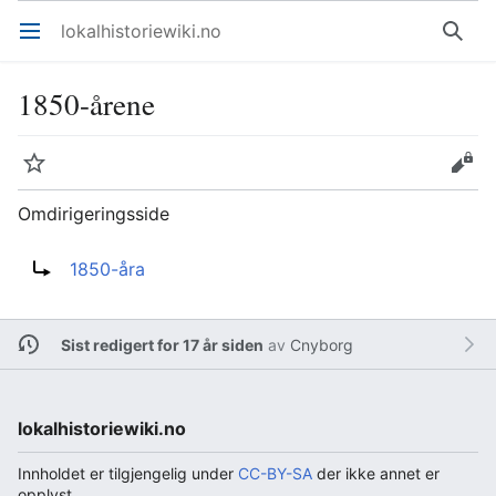
lokalhistoriewiki.no
Åpne hovedmenyen
Søk
1850-årene
Overvåk
Rediger
Omdirigeringsside
Omdirigering til:
1850-åra
Sist redigert for 17 år siden
av
Cnyborg
lokalhistoriewiki.no
Innholdet er tilgjengelig under
CC-BY-SA
der ikke annet er
opplyst.