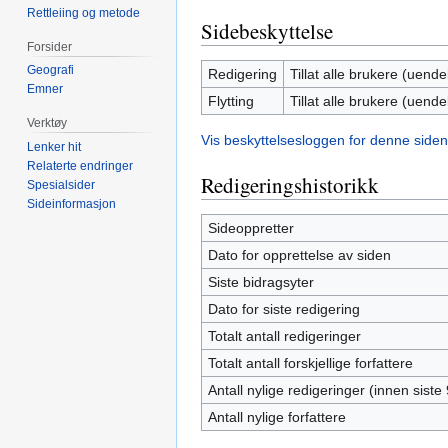
Rettleiing og metode
Sidebeskyttelse
Forsider
Geografi
Redigering
Tillat alle brukere (uendel
Emner
Flytting
Tillat alle brukere (uendel
Verktøy
Vis beskyttelsesloggen for denne siden
Lenker hit
Relaterte endringer
Redigeringshistorikk
Spesialsider
Sideinformasjon
Sideoppretter
Dato for opprettelse av siden
Siste bidragsyter
Dato for siste redigering
Totalt antall redigeringer
Totalt antall forskjellige forfattere
Antall nylige redigeringer (innen siste
Antall nylige forfattere