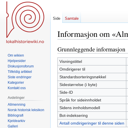
Side
Samtale
Informasjon om «Alm
Grunnleggende informasjon
Hopp
Hopp
til
til
Om wikien
navigering
søk
Hjelpesider
Visningstittel
Diskusjonsforum
Omdirigerer til
Tilfeldig artikkel
Standardsorteringsnøkkel
Siste endringer
Kategorier
Sidestørrelse (i byte)
Kontakt oss
Side-ID
Avdelinger
Språk for sideinnholdet
Allmenning
Sidens innholdsmodell
Norsk historisk leksikon
Bot-indeksering
Bibliografi
Kjeldearkiv
Antall omdirigeringer til denne siden
Galleri