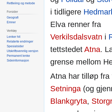
Rettleiing og metode
i tidligere
Hedmark
Forsider
Geografi
Elva renner fra
Emner
Verktøy
Verkilsdalsvatn
i
Lenker hit
Relaterte endringer
Spesialsider
tettstedet
Atna
. L
Utskriftsvennlig versjon
Permanent lenke
grense mellom H
Sideinformasjon
Atna har tilløp fra
Setninga
(og gje
Blankgryta
,
Storg