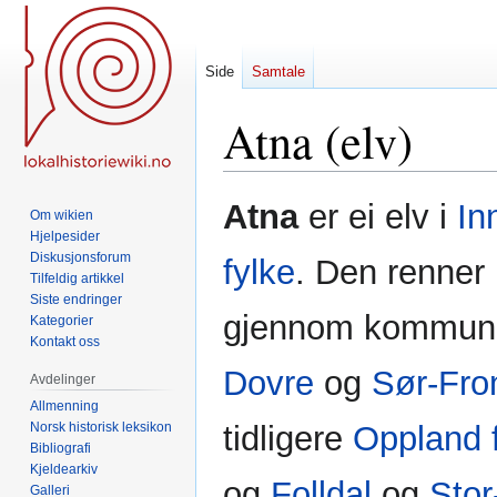
Side
Samtale
Atna (elv)
Hopp
Hopp
Atna
er ei elv i
In
Om wikien
til
til
Hjelpesider
navigering
søk
Diskusjonsforum
fylke
. Den renner
Tilfeldig artikkel
Siste endringer
gjennom kommun
Kategorier
Kontakt oss
Dovre
og
Sør-Fro
Avdelinger
Allmenning
Norsk historisk leksikon
tidligere
Oppland 
Bibliografi
Kjeldearkiv
og
Folldal
og
Stor
Galleri