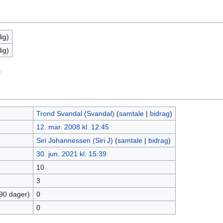
ig)
ig)
.
Trond Svandal (Svandal)
(
samtale
|
bidrag
)
12. mar. 2008 kl. 12:45
Siri Johannessen (Siri J)
(
samtale
|
bidrag
)
30. jun. 2021 kl. 15:39
10
3
 90 dager)
0
0