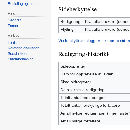
Rettleiing og metode
Sidebeskyttelse
Forsider
Geografi
Redigering
Tillat alle brukere (uendel
Emner
Flytting
Tillat alle brukere (uendel
Verktøy
Vis beskyttelsesloggen for denne siden
Lenker hit
Relaterte endringer
Redigeringshistorikk
Spesialsider
Sideinformasjon
Sideoppretter
Dato for opprettelse av siden
Siste bidragsyter
Dato for siste redigering
Totalt antall redigeringer
Totalt antall forskjellige forfattere
Antall nylige redigeringer (innen siste
Antall nylige forfattere