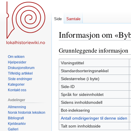
Side
Samtale
Informasjon om «Byb
Grunnleggende informasjon
Hopp
Hopp
til
til
Om wikien
navigering
søk
Hjelpesider
Visningstittel
Diskusjonsforum
Standardsorteringsnøkkel
Tilfeldig artikkel
Sidestørrelse (i byte)
Siste endringer
Kategorier
Side-ID
Kontakt oss
Språk for sideinnholdet
Avdelinger
Sidens innholdsmodell
Allmenning
Bot-indeksering
Norsk historisk leksikon
Antall omdirigeringer til denne siden
Bibliografi
Kjeldearkiv
Talt som innholdsside
Galleri