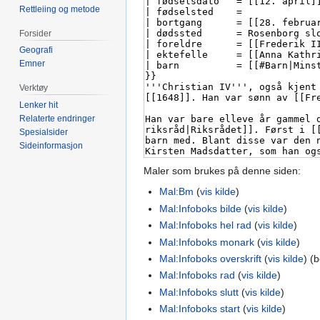
Rettleiing og metode
Forsider
Geografi
Emner
Verktøy
Lenker hit
Relaterte endringer
Spesialsider
Sideinformasjon
Maler som brukes på denne siden:
Mal:Bm
(
vis kilde
)
Mal:Infoboks bilde
(
vis kilde
)
Mal:Infoboks hel rad
(
vis kilde
)
Mal:Infoboks monark
(
vis kilde
)
Mal:Infoboks overskrift
(
vis kilde
) (
Mal:Infoboks rad
(
vis kilde
)
Mal:Infoboks slutt
(
vis kilde
)
Mal:Infoboks start
(
vis kilde
)