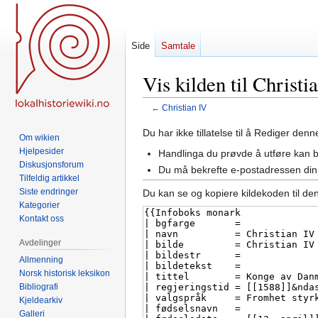
Side
Samtale
Vis kilden til Christi
←
Christian IV
Hopp
Hopp
Du har ikke tillatelse til å Rediger den
Om wikien
til
til
Hjelpesider
Handlinga du prøvde å utføre kan 
navigering
søk
Diskusjonsforum
Du må bekrefte e-postadressen din 
Tilfeldig artikkel
Siste endringer
Du kan se og kopiere kildekoden til de
Kategorier
Kontakt oss
Avdelinger
Allmenning
Norsk historisk leksikon
Bibliografi
Kjeldearkiv
Galleri