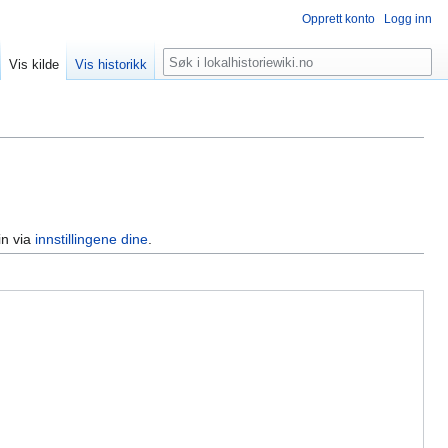
Opprett konto
Logg inn
Søk
Vis kilde
Vis historikk
in via
innstillingene dine
.