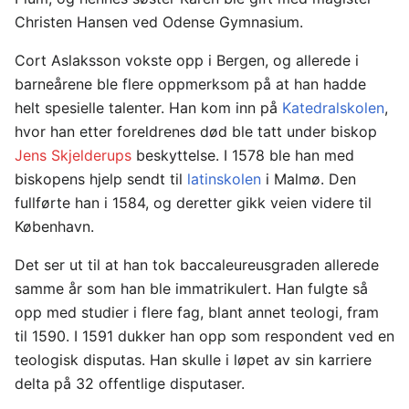
Christen Hansen ved Odense Gymnasium.
Cort Aslaksson vokste opp i Bergen, og allerede i
barneårene ble flere oppmerksom på at han hadde
helt spesielle talenter. Han kom inn på
Katedralskolen
,
hvor han etter foreldrenes død ble tatt under biskop
Jens Skjelderups
beskyttelse. I 1578 ble han med
biskopens hjelp sendt til
latinskolen
i Malmø. Den
fullførte han i 1584, og deretter gikk veien videre til
København.
Det ser ut til at han tok baccaleureusgraden allerede
samme år som han ble immatrikulert. Han fulgte så
opp med studier i flere fag, blant annet teologi, fram
til 1590. I 1591 dukker han opp som respondent ved en
teologisk disputas. Han skulle i løpet av sin karriere
delta på 32 offentlige disputaser.