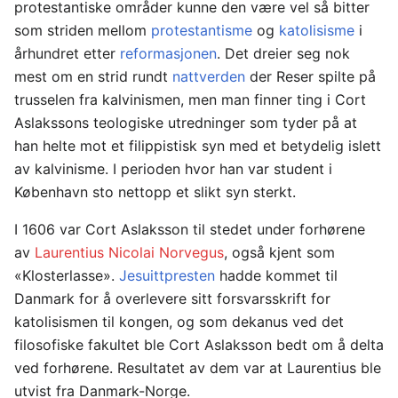
protestantiske områder kunne den være vel så bitter
som striden mellom
protestantisme
og
katolisisme
i
århundret etter
reformasjonen
. Det dreier seg nok
mest om en strid rundt
nattverden
der Reser spilte på
trusselen fra kalvinismen, men man finner ting i Cort
Aslakssons teologiske utredninger som tyder på at
han helte mot et filippistisk syn med et betydelig islett
av kalvinisme. I perioden hvor han var student i
København sto nettopp et slikt syn sterkt.
I 1606 var Cort Aslaksson til stedet under forhørene
av
Laurentius Nicolai Norvegus
, også kjent som
«Klosterlasse».
Jesuittpresten
hadde kommet til
Danmark for å overlevere sitt forsvarsskrift for
katolisismen til kongen, og som dekanus ved det
filosofiske fakultet ble Cort Aslaksson bedt om å delta
ved forhørene. Resultatet av dem var at Laurentius ble
utvist fra Danmark-Norge.