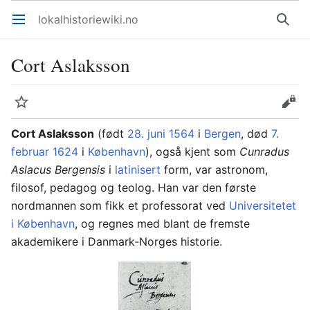
lokalhistoriewiki.no
Åpne hovedmenyen
Søk
Cort Aslaksson
Overvåk
Rediger
Cort Aslaksson
(født
28. juni
1564
i
Bergen
, død
7.
februar
1624
i
København
), også kjent som
Cunradus
Aslacus Bergensis
i
latinisert
form, var astronom,
filosof, pedagog og teolog. Han var den første
nordmannen som fikk et professorat ved
Universitetet
i København
, og regnes med blant de fremste
akademikere i Danmark-Norges historie.