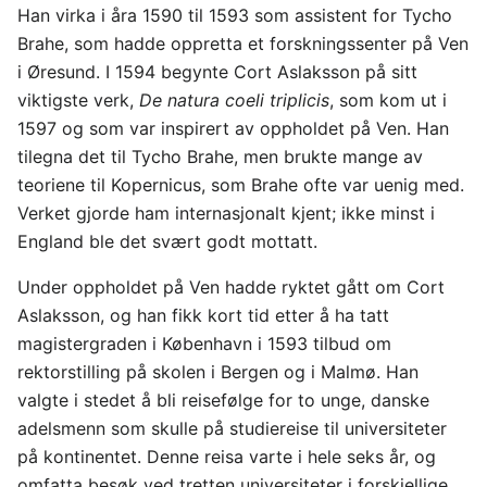
Han virka i åra 1590 til 1593 som assistent for Tycho
Brahe, som hadde oppretta et forskningssenter på Ven
i Øresund. I 1594 begynte Cort Aslaksson på sitt
viktigste verk,
De natura coeli triplicis
, som kom ut i
1597 og som var inspirert av oppholdet på Ven. Han
tilegna det til Tycho Brahe, men brukte mange av
teoriene til Kopernicus, som Brahe ofte var uenig med.
Verket gjorde ham internasjonalt kjent; ikke minst i
England ble det svært godt mottatt.
Under oppholdet på Ven hadde ryktet gått om Cort
Aslaksson, og han fikk kort tid etter å ha tatt
magistergraden i København i 1593 tilbud om
rektorstilling på skolen i Bergen og i Malmø. Han
valgte i stedet å bli reisefølge for to unge, danske
adelsmenn som skulle på studiereise til universiteter
på kontinentet. Denne reisa varte i hele seks år, og
omfatta besøk ved tretten universiteter i forskjellige