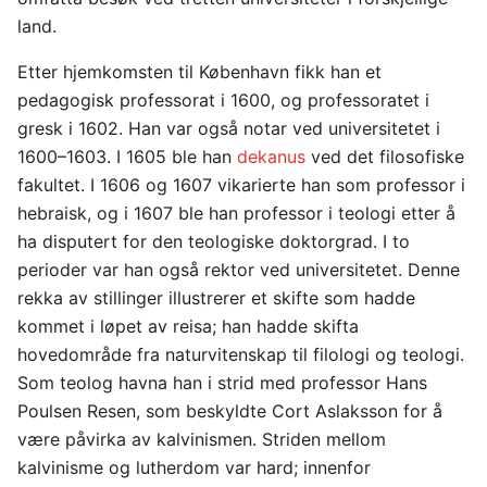
land.
Etter hjemkomsten til København fikk han et
pedagogisk professorat i 1600, og professoratet i
gresk i 1602. Han var også notar ved universitetet i
1600–1603. I 1605 ble han
dekanus
ved det filosofiske
fakultet. I 1606 og 1607 vikarierte han som professor i
hebraisk, og i 1607 ble han professor i teologi etter å
ha disputert for den teologiske doktorgrad. I to
perioder var han også rektor ved universitetet. Denne
rekka av stillinger illustrerer et skifte som hadde
kommet i løpet av reisa; han hadde skifta
hovedområde fra naturvitenskap til filologi og teologi.
Som teolog havna han i strid med professor Hans
Poulsen Resen, som beskyldte Cort Aslaksson for å
være påvirka av kalvinismen. Striden mellom
kalvinisme og lutherdom var hard; innenfor