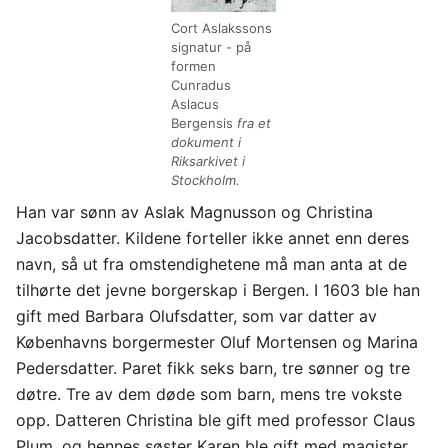
Cort Aslakssons
signatur - på
formen
Cunradus
Aslacus
Bergensis
fra et
dokument i
Riksarkivet i
Stockholm.
Han var sønn av Aslak Magnusson og Christina
Jacobsdatter. Kildene forteller ikke annet enn deres
navn, så ut fra omstendighetene må man anta at de
tilhørte det jevne borgerskap i Bergen. I 1603 ble han
gift med Barbara Olufsdatter, som var datter av
Københavns borgermester Oluf Mortensen og Marina
Pedersdatter. Paret fikk seks barn, tre sønner og tre
døtre. Tre av dem døde som barn, mens tre vokste
opp. Datteren Christina ble gift med professor Claus
Plum, og hennes søster Karen ble gift med magister