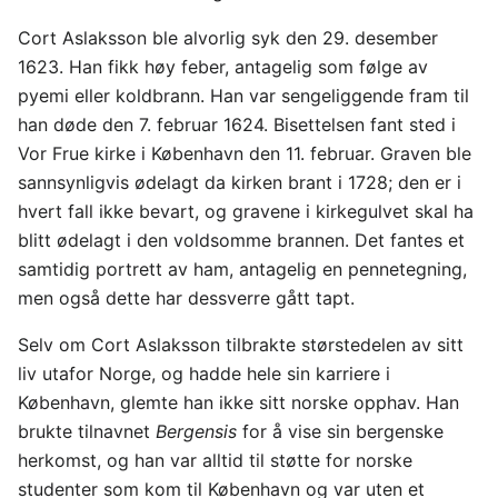
Cort Aslaksson ble alvorlig syk den 29. desember
1623. Han fikk høy feber, antagelig som følge av
pyemi eller koldbrann. Han var sengeliggende fram til
han døde den 7. februar 1624. Bisettelsen fant sted i
Vor Frue kirke i København den 11. februar. Graven ble
sannsynligvis ødelagt da kirken brant i 1728; den er i
hvert fall ikke bevart, og gravene i kirkegulvet skal ha
blitt ødelagt i den voldsomme brannen. Det fantes et
samtidig portrett av ham, antagelig en pennetegning,
men også dette har dessverre gått tapt.
Selv om Cort Aslaksson tilbrakte størstedelen av sitt
liv utafor Norge, og hadde hele sin karriere i
København, glemte han ikke sitt norske opphav. Han
brukte tilnavnet
Bergensis
for å vise sin bergenske
herkomst, og han var alltid til støtte for norske
studenter som kom til København og var uten et