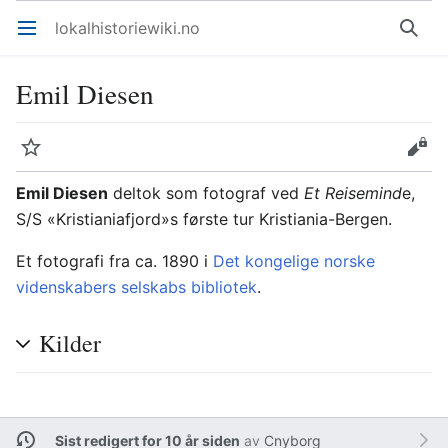
lokalhistoriewiki.no
Åpne hovedmenyen
Søk
Emil Diesen
Overvåk
Rediger
Emil Diesen
deltok som fotograf ved
Et Reisemind
e,
S/S «Kristianiafjord»s første tur Kristiania-Bergen.
Et fotografi fra ca. 1890 i
Det kongelige norske
videnskabers selskabs bibliotek
.
Kilder
Sist redigert for 10 år siden
av
Cnyborg