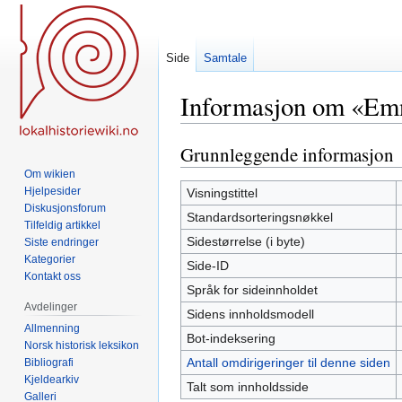
Side
Samtale
Informasjon om «Emn
Grunnleggende informasjon
Hopp
Hopp
til
til
Om wikien
navigering
søk
Hjelpesider
Visningstittel
Diskusjonsforum
Standardsorteringsnøkkel
Tilfeldig artikkel
Sidestørrelse (i byte)
Siste endringer
Kategorier
Side-ID
Kontakt oss
Språk for sideinnholdet
Avdelinger
Sidens innholdsmodell
Allmenning
Bot-indeksering
Norsk historisk leksikon
Antall omdirigeringer til denne siden
Bibliografi
Kjeldearkiv
Talt som innholdsside
Galleri