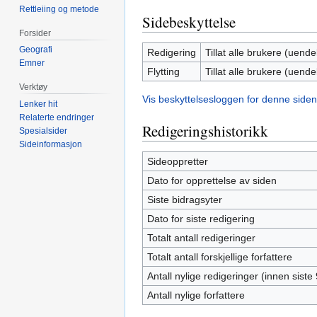
Rettleiing og metode
Sidebeskyttelse
Forsider
Geografi
Redigering
Tillat alle brukere (uendel
Emner
Flytting
Tillat alle brukere (uendel
Verktøy
Vis beskyttelsesloggen for denne siden
Lenker hit
Relaterte endringer
Redigeringshistorikk
Spesialsider
Sideinformasjon
Sideoppretter
Dato for opprettelse av siden
Siste bidragsyter
Dato for siste redigering
Totalt antall redigeringer
Totalt antall forskjellige forfattere
Antall nylige redigeringer (innen siste
Antall nylige forfattere