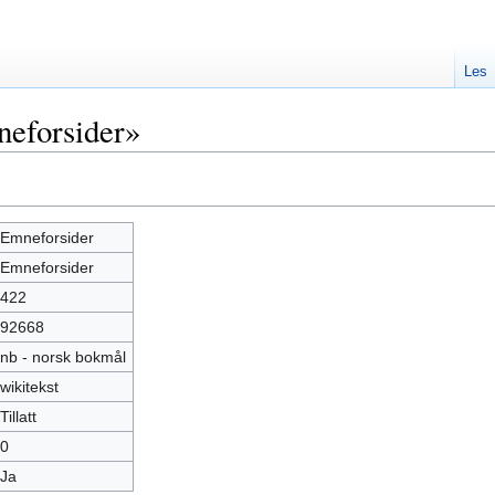
Les
eforsider»
Emneforsider
Emneforsider
422
92668
nb - norsk bokmål
wikitekst
Tillatt
0
Ja