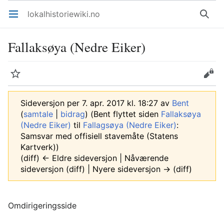
lokalhistoriewiki.no
Åpne hovedmenyen
Søk
Fallaksøya (Nedre Eiker)
Overvåk
Rediger
Sideversjon per 7. apr. 2017 kl. 18:27 av
Bent
(
samtale
|
bidrag
)
(Bent flyttet siden
Fallaksøya
(Nedre Eiker)
til
Fallagsøya (Nedre Eiker)
:
Samsvar med offisiell stavemåte (Statens
Kartverk))
(diff) ← Eldre sideversjon | Nåværende
sideversjon (diff) | Nyere sideversjon → (diff)
Omdirigeringsside
Omdirigering til: