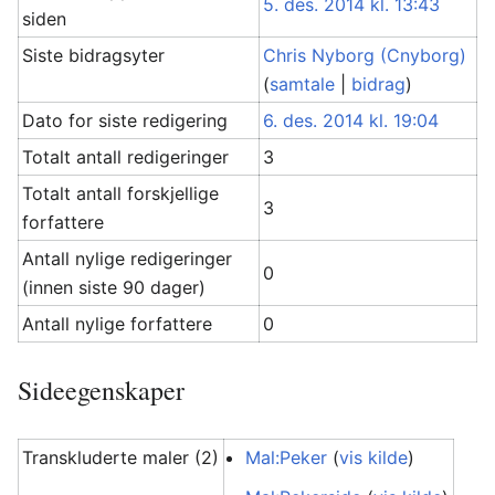
5. des. 2014 kl. 13:43
siden
Siste bidragsyter
Chris Nyborg (Cnyborg)
(
samtale
|
bidrag
)
Dato for siste redigering
6. des. 2014 kl. 19:04
Totalt antall redigeringer
3
Totalt antall forskjellige
3
forfattere
Antall nylige redigeringer
0
(innen siste 90 dager)
Antall nylige forfattere
0
Sideegenskaper
Transkluderte maler (2)
Mal:Peker
(
vis kilde
)