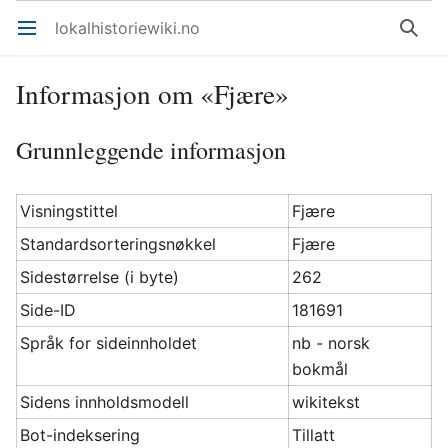
lokalhistoriewiki.no
Åpne hovedmenyen
Søk
Informasjon om «Fjære»
Grunnleggende informasjon
Visningstittel
Fjære
Standardsorteringsnøkkel
Fjære
Sidestørrelse (i byte)
262
Side-ID
181691
Språk for sideinnholdet
nb - norsk
bokmål
Sidens innholdsmodell
wikitekst
Bot-indeksering
Tillatt