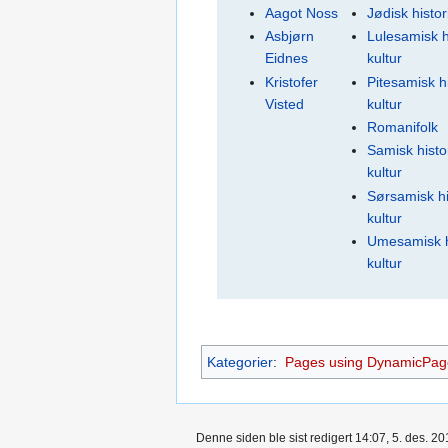
Aagot Noss
Jødisk histor
Asbjørn
Lulesamisk h
Eidnes
kultur
Kristofer
Pitesamisk h
Visted
kultur
Romanifolk
Samisk histo
kultur
Sørsamisk hi
kultur
Umesamisk h
kultur
Kategorier
:
Pages using DynamicPageL
Denne siden ble sist redigert 14:07, 5. des. 20