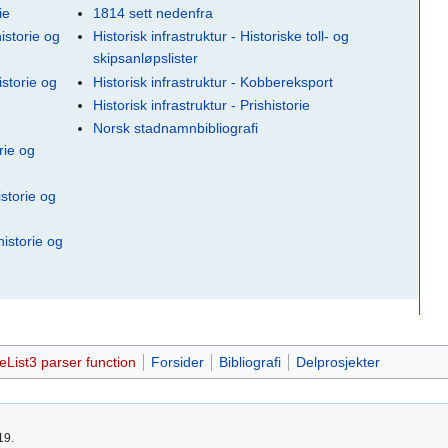
ie
1814 sett nedenfra
istorie og
Historisk infrastruktur - Historiske toll- og
skipsanløpslister
istorie og
Historisk infrastruktur - Kobbereksport
Historisk infrastruktur - Prishistorie
Norsk stadnamnbibliografi
rie og
storie og
istorie og
ist3 parser function
Forsider
Bibliografi
Delprosjekter
19.