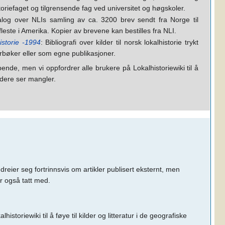
riefaget og tilgrensende fag ved universitet og høgskoler.
alog over NLIs samling av ca. 3200 brev sendt fra Norge til
leste i Amerika. Kopier av brevene kan bestilles fra NLI.
historie -1994
: Bibliografi over kilder til norsk lokalhistorie trykt
 årbøker eller som egne publikasjoner.
ende, men vi oppfordrer alle brukere på Lokalhistoriewiki til å
m dere ser mangler.
 dreier seg fortrinnsvis om artikler publisert eksternt, men
er også tatt med.
historiewiki til å føye til kilder og litteratur i de geografiske