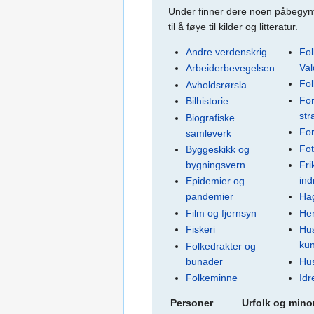
Under finner dere noen påbegynte 
til å føye til kilder og litteratur.
Andre verdenskrig
Fol
Val
Arbeiderbevegelsen
Fol
Avholdsrørsla
For
Bilhistorie
str
Biografiske
For
samleverk
Fot
Byggeskikk og
bygningsvern
Fri
ind
Epidemier og
pandemier
Ha
Film og fjernsyn
Her
Fiskeri
Hus
ku
Folkedrakter og
bunader
Hu
Folkeminne
Idr
Personer
Urfolk og minor