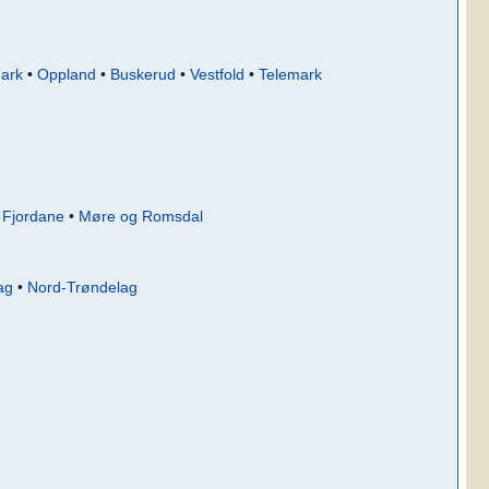
ark
•
Oppland
•
Buskerud
•
Vestfold
•
Telemark
 Fjordane
•
Møre og Romsdal
ag
•
Nord-Trøndelag