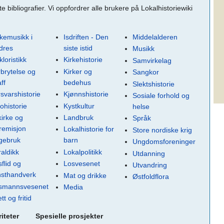
bibliografier. Vi oppfordrer alle brukere på Lokalhistoriewiki
kemusikk i
Isdriften - Den
Middelalderen
dres
siste istid
Musikk
kloristikk
Kirkehistorie
Samvirkelag
brytelse og
Kirker og
Sangkor
aff
bedehus
Slektshistorie
svarshistorie
Kjønnshistorie
Sosiale forhold og
ohistorie
Kystkultur
helse
kirke og
Landbruk
Språk
remisjon
Lokalhistorie for
Store nordiske krig
gebruk
barn
Ungdomsforeninger
aldikk
Lokalpolitikk
Utdanning
flid og
Losvesenet
Utvandring
nsthandverk
Mat og drikke
Østfoldflora
smannsvesenet
Media
ett og fritid
iteter
Spesielle prosjekter