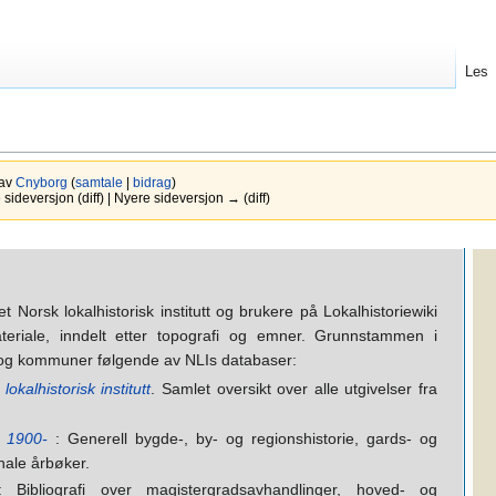
Les
 av
Cnyborg
(
samtale
|
bidrag
)
ideversjon (diff) | Nyere sideversjon → (diff)
et Norsk lokalhistorisk institutt og brukere på Lokalhistoriewiki
ateriale, inndelt etter topografi og emner. Grunnstammen i
ter og kommuner følgende av NLIs databaser:
okalhistorisk institutt
. Samlet oversikt over alle utgivelser fra
r 1900-
: Generell bygde-, by- og regionshistorie, gards- og
onale årbøker.
: Bibliografi over magistergradsavhandlinger, hoved- og