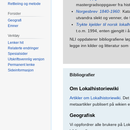
Rettleiing og metode
mastergradsoppgaver fra histo
Norgesbrev 1840-1960
: Kat
Forsider
utvandra slekt og venner, de f
Geografi
Trykte kjelder til norsk lokal
Emner
t.o.m. 1994, enten gjengitt i
Verktøy
NLI oppdaterer bibliografiene løp
Lenker hit
legge inn kilder og litteratur so
Relaterte endringer
Spesialsider
Utskriftsvennlig versjon
Permanent lenke
Sideinformasjon
Bibliografier
Om Lokalhistoriewiki
Artikler om Lokalhistoriewiki
. Det
metaartikler publisert på wikien 
Geografisk
Vi oppfordrer alle brukere på Lokal