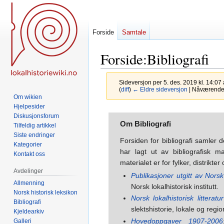
Forside
Samtale
Forside
:
Bibliografi
Sideversjon per 5. des. 2019 kl. 14:07
(
diff
)
← Eldre sideversjon
| Nåværende s
Om wikien
Hjelpesider
Hopp
Hopp
Diskusjonsforum
Om Bibliografi
til
til
Tilfeldig artikkel
navigering
søk
Siste endringer
Forsiden for bibliografi samler d
Kategorier
har lagt ut av bibliografisk m
Kontakt oss
materialet er for fylker, distrik
Avdelinger
Publikasjoner utgitt av Norsk l
Allmenning
Norsk lokalhistorisk institutt.
Norsk historisk leksikon
Norsk lokalhistorisk litteratu
Bibliografi
slektshistorie, lokale og regi
Kjeldearkiv
Hovedoppgaver 1907-2006
Galleri