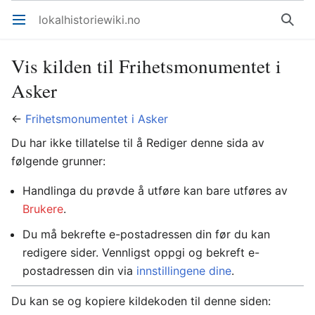
lokalhistoriewiki.no
Åpne hovedmenyen
Søk
Vis kilden til Frihetsmonumentet i
Asker
←
Frihetsmonumentet i Asker
Du har ikke tillatelse til å Rediger denne sida av
følgende grunner:
Handlinga du prøvde å utføre kan bare utføres av
Brukere
.
Du må bekrefte e-postadressen din før du kan
redigere sider. Vennligst oppgi og bekreft e-
postadressen din via
innstillingene dine
.
Du kan se og kopiere kildekoden til denne siden: