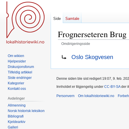
Side
Samtale
Frognerseteren Brug
Omdirigeringsside
Hopp
Hopp
Omdirigering til:
Oslo Skogvesen
Om wikien
til
til
Hjelpesider
navigering
søk
Diskusjonsforum
Tilfeldig artikkel
Siste endringer
Denne siden ble sist redigert 19:07, 9. feb. 20
Kategorier
Innholdet er tilgjengelig under
CC-BY-SA
der i
Kontakt oss
Personvern
Om lokalhistoriewiki.no
Forbeh
Avdelinger
Allmenning
Norsk historisk leksikon
Bibliografi
Kjeldearkiv
Galleri