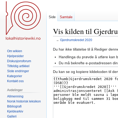
Side
Samtale
Vis kilden til Gjerd
←
Gjerdrumskredet 2020
Hopp
Hopp
Du har ikke tillatelse til å Rediger den
Om wikien
til
til
Hjelpesider
Handlinga du prøvde å utføre kan 
navigering
søk
Diskusjonsforum
Du må bekrefte e-postadressen din 
Tilfeldig artikkel
Siste endringer
Du kan se og kopiere kildekoden til de
Kategorier
Kontakt oss
Avdelinger
Allmenning
Norsk historisk leksikon
Bibliografi
Kjeldearkiv
Galleri