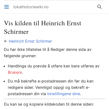
lokalhistoriewiki.no
Åpne hovedmenyen
Søk
Vis kilden til Heinrich Ernst
Schirmer
←
Heinrich Ernst Schirmer
Du har ikke tillatelse til å Rediger denne sida av
følgende grunner:
Handlinga du prøvde å utføre kan bare utføres av
Brukere
.
Du må bekrefte e-postadressen din før du kan
redigere sider. Vennligst oppgi og bekreft e-
postadressen din via
innstillingene dine
.
Du kan se og kopiere kildekoden til denne siden: