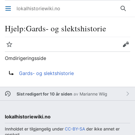
lokalhistoriewiki.no
Åpne hovedmenyen
Søk
Hjelp
:
Gards- og slektshistorie
Overvåk
Rediger
Omdirigeringsside
Omdirigering til:
Gards- og slektshistorie
Sist redigert for 10 år siden
av
Marianne Wiig
lokalhistoriewiki.no
Innholdet er tilgjengelig under
CC-BY-SA
der ikke annet er
opplyst.