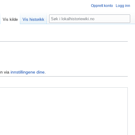
Opprett konto
Logg inn
Søk
Vis kilde
Vis historikk
in via
innstillingene dine
.