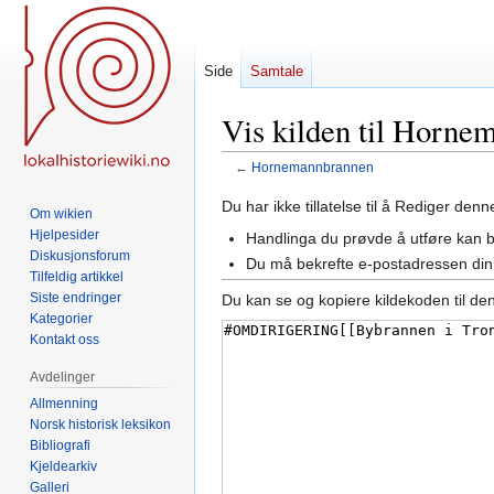
Side
Samtale
Vis kilden til Horn
←
Hornemannbrannen
Hopp
Hopp
Du har ikke tillatelse til å Rediger den
Om wikien
til
til
Hjelpesider
Handlinga du prøvde å utføre kan 
navigering
søk
Diskusjonsforum
Du må bekrefte e-postadressen din 
Tilfeldig artikkel
Siste endringer
Du kan se og kopiere kildekoden til de
Kategorier
Kontakt oss
Avdelinger
Allmenning
Norsk historisk leksikon
Bibliografi
Kjeldearkiv
Galleri