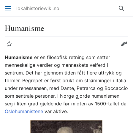
lokalhistoriewiki.no
Åpne hovedmenyen
Søk
Humanisme
Overvåk
Rediger
Humanisme
er en filosofisk retning som setter
menneskelige verdier og menneskets velferd i
sentrum. Det har gjennom tiden fått flere uttrykk og
former. Begrepet er først brukt om strømninger i Italia
under renessansen, med Dante, Petrarca og Boccaccio
som sentrale personer. I Norge gjorde humanismen
seg i liten grad gjeldende før midten av 1500-tallet da
Oslohumanistene
var aktive.