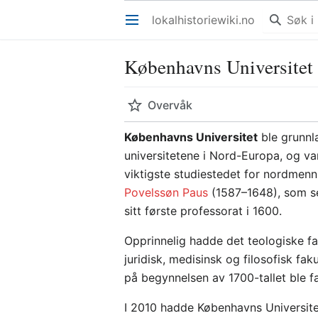
lokalhistoriewiki.no
Åpne hovedmenyen
Københavns Universitet
Overvåk
Københavns Universitet
ble grunnl
universitetene i Nord-Europa, og va
viktigste studiestedet for nordmen
Povelssøn Paus
(1587–1648), som se
sitt første professorat i 1600.
Opprinnelig hadde det teologiske fa
juridisk, medisinsk og filosofisk fa
på begynnelsen av 1700-tallet ble fak
I 2010 hadde Københavns Universit