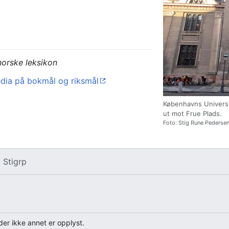
norske leksikon
dia på bokmål og riksmål
Københavns Universi
ut mot Frue Plads.
Foto: Stig Rune Pedersen
v
Stigrp
er ikke annet er opplyst.