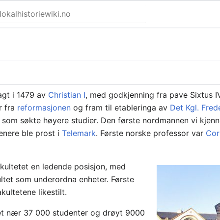
agt i 1479 av
Christian I
, med godkjenning fra pave Sixtus IV
r fra
reformasjonen
og fram til etableringa av
Det Kgl. Fred
n som søkte høyere studier. Den første nordmannen vi kjen
nere ble prost i
Telemark
. Første norske professor var
Cor
kultetet en ledende posisjon, med
kultet som underordna enheter. Første
ultetene likestilt.
et nær 37 000 studenter og drøyt 9000