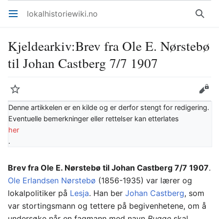
lokalhistoriewiki.no
Åpne hovedmenyen
Søk
Kjeldearkiv
:
Brev fra Ole E. Nørstebø
til Johan Castberg 7/7 1907
Overvåk
Rediger
Denne artikkelen er en kilde og er derfor stengt for redigering.
Eventuelle bemerkninger eller rettelser kan etterlates
her
.
Brev fra Ole E. Nørstebø til Johan Castberg 7/7 1907
.
Ole Erlandsen Nørstebø
(1856-1935) var lærer og
lokalpolitiker på
Lesja
. Han ber
Johan Castberg
, som
var stortingsmann og tettere på begivenhetene, om å
undersøke når en fagmann med navn
Bugge
skal