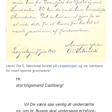
Lærer Ole E. Nørstebø bodde på
Lesjaskogen
og var talsmann
for noen spente grunneiere!
Hr.
stortingsmand Castberg!
Vil De være saa venlig at underrætte
os, om hr. Bugge skal undersøge ertsfore-