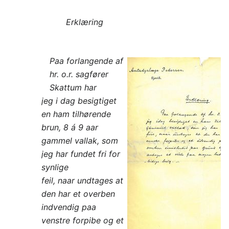
Erklæring
Paa forlangende af
hr. o.r. sagfører
Skattum har
jeg i dag besigtiget
en ham tilhørende
brun, 8 á 9 aar
gammel vallak, som
jeg har fundet fri for
synlige
feil, naar undtages at
den har et overben
indvendig paa
venstre forpibe og et