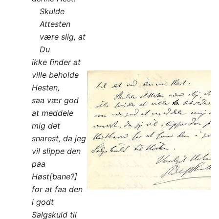
Skulde
Attesten
være slig, at
Du
ikke finder at
ville beholde
Hesten,
saa vær god
at meddele
mig det
snarest, da jeg
vil slippe den
paa
Høst[bane?]
for at faa den
i godt
Salgskuld til