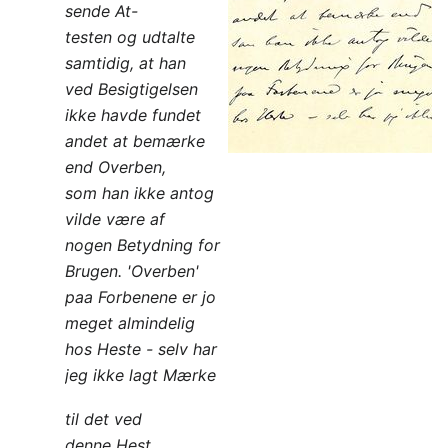
sende At-
testen og udtalte
samtidig, at han
ved Besigtigelsen
ikke havde fundet
andet at bemærke
end Overben,
som han ikke antog
vilde være af
nogen Betydning for
Brugen. 'Overben'
paa Forbenene er jo
meget almindelig
hos Heste - selv har
jeg ikke lagt Mærke
til det ved
denne Hest.