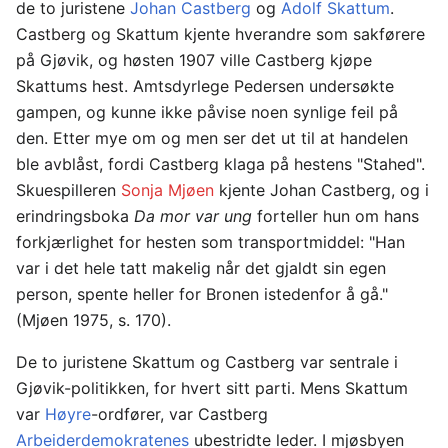
de to juristene
Johan Castberg
og
Adolf Skattum
.
Castberg og Skattum kjente hverandre som sakførere
på Gjøvik, og høsten 1907 ville Castberg kjøpe
Skattums hest. Amtsdyrlege Pedersen undersøkte
gampen, og kunne ikke påvise noen synlige feil på
den. Etter mye om og men ser det ut til at handelen
ble avblåst, fordi Castberg klaga på hestens "Stahed".
Skuespilleren
Sonja Mjøen
kjente Johan Castberg, og i
erindringsboka
Da mor var ung
forteller hun om hans
forkjærlighet for hesten som transportmiddel: "Han
var i det hele tatt makelig når det gjaldt sin egen
person, spente heller for Bronen istedenfor å gå."
(Mjøen 1975, s. 170).
De to juristene Skattum og Castberg var sentrale i
Gjøvik-politikken, for hvert sitt parti. Mens Skattum
var
Høyre
-ordfører, var Castberg
Arbeiderdemokratenes
ubestridte leder. I mjøsbyen