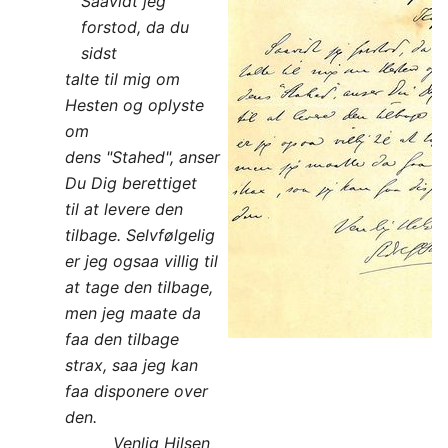
Saavidt jeg
forstod, da du
sidst
talte til mig om
Hesten og oplyste
om
dens "Stahed", anser
Du Dig berettiget
til at levere den
tilbage. Selvfølgelig
er jeg ogsaa villig til
at tage den tilbage,
men jeg maate da
faa den tilbage
strax, saa jeg kan
faa disponere over
den.
Venlig Hilsen