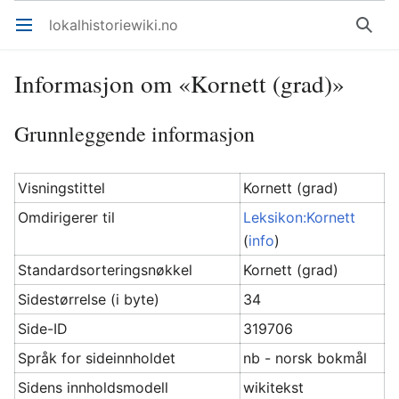
lokalhistoriewiki.no
Åpne hovedmenyen
Søk
Informasjon om «Kornett (grad)»
Grunnleggende informasjon
Visningstittel
Kornett (grad)
Omdirigerer til
Leksikon:Kornett
(
info
)
Standardsorteringsnøkkel
Kornett (grad)
Sidestørrelse (i byte)
34
Side-ID
319706
Språk for sideinnholdet
nb - norsk bokmål
Sidens innholdsmodell
wikitekst