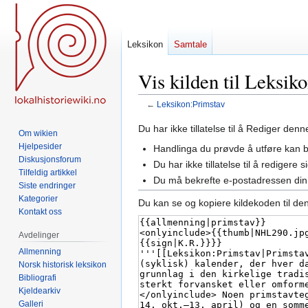
Leksikon
Samtale
Vis kilden til Leksik
←
Leksikon:Primstav
Hopp
Hopp
Du har ikke tillatelse til å Rediger den
Om wikien
til
til
Hjelpesider
Handlinga du prøvde å utføre kan 
navigering
søk
Diskusjonsforum
Du har ikke tillatelse til å rediger
Tilfeldig artikkel
Du må bekrefte e-postadressen din 
Siste endringer
Kategorier
Du kan se og kopiere kildekoden til de
Kontakt oss
Avdelinger
Allmenning
Norsk historisk leksikon
Bibliografi
Kjeldearkiv
Galleri