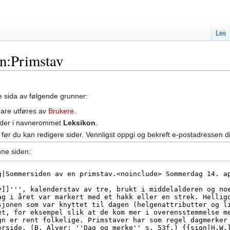
Les
on:Primstav
ne sida av følgende grunner:
bare utføres av
Brukere
.
e sider i navnerommet
Leksikon
.
før du kan redigere sider. Vennligst oppgi og bekreft e-postadressen d
nne siden: