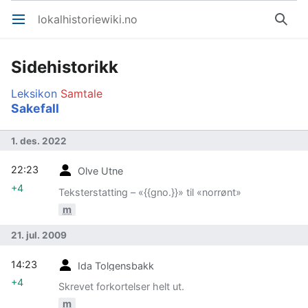
lokalhistoriewiki.no
Åpne hovedmenyen
Søk
Sidehistorikk
Leksikon
Samtale
Sakefall
1. des. 2022
22:23
Olve Utne
+4
Teksterstatting – «{{gno.}}» til «norrønt»
m
21. jul. 2009
14:23
Ida Tolgensbakk
+4
Skrevet forkortelser helt ut.
m