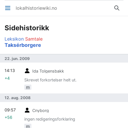
lokalhistoriewiki.no
Åpne hovedmenyen
Søk
Sidehistorikk
Leksikon
Samtale
Taksérborgere
22. jun. 2009
14:13
Ida Tolgensbakk
+4
Skrevet forkortelser helt ut.
m
12. aug. 2008
09:57
Cnyborg
+56
ingen redigeringsforklaring
m