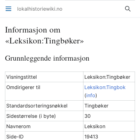
lokalhistoriewiki.no
Åpne hovedmenyen
Søk
Informasjon om
«Leksikon:Tingbøker»
Grunnleggende informasjon
Visningstittel
Leksikon:Tingbøker
Omdirigerer til
Leksikon:Tingbok
(
info
)
Standardsorteringsnøkkel
Tingbøker
Sidestørrelse (i byte)
30
Navnerom
Leksikon
Side-ID
19413