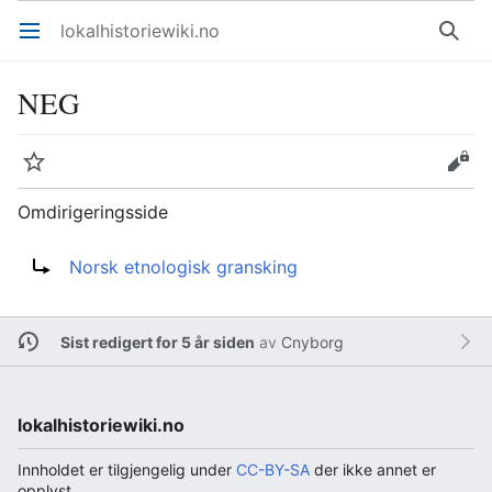
lokalhistoriewiki.no
Åpne hovedmenyen
Søk
NEG
Overvåk
Rediger
Omdirigeringsside
Omdirigering til:
Norsk etnologisk gransking
Sist redigert for 5 år siden
av
Cnyborg
lokalhistoriewiki.no
Innholdet er tilgjengelig under
CC-BY-SA
der ikke annet er
opplyst.