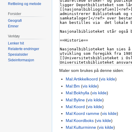
Rettleiing og metode
Forsider
Geografi
Emner
Verktøy
Lenker hit
Relaterte endringer
Spesialsider
Sideinformasjon
Maler som brukes på denne siden:
Mal:Artikkelkoord
(
vis kilde
)
Mal:Bm
(
vis kilde
)
Mal:Bokhylla
(
vis kilde
)
Mal:Byline
(
vis kilde
)
Mal:Koord
(
vis kilde
)
Mal:Koord ramme
(
vis kilde
)
Mal:Koordboks
(
vis kilde
)
Mal:Kulturminne
(
vis kilde
)