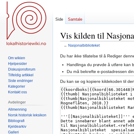
Side
Samtale
Vis kilden til Nasjona
←
Nasjonalbiblioteket
Hopp
Hopp
Du har ikke tillatelse til å Rediger den
Om wikien
til
til
Hjelpesider
Handlinga du prøvde å utføre kan 
navigering
søk
Diskusjonsforum
Du må bekrefte e-postadressen din 
Tilfeldig artikkel
Siste endringer
Du kan se og kopiere kildekoden til de
Kategorier
Kontakt oss
Avdelinger
Allmenning
Norsk historisk leksikon
Bibliografi
Kjeldearkiv
Galleri