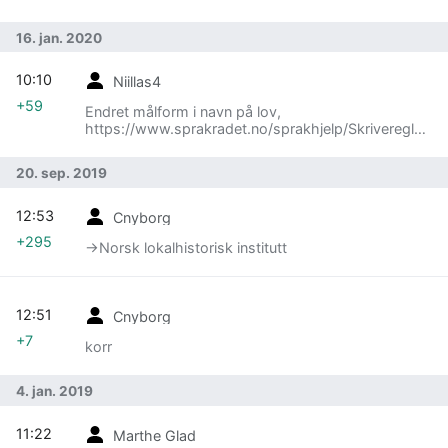
16. jan. 2020
10:10
Niillas4
+59
Endret målform i navn på lov,
https://www.sprakradet.no/sprakhjelp/Skriveregler/
Lovhenvisninger/#maalform
20. sep. 2019
12:53
Cnyborg
+295
→‎Norsk lokalhistorisk institutt
12:51
Cnyborg
+7
korr
4. jan. 2019
11:22
Marthe Glad