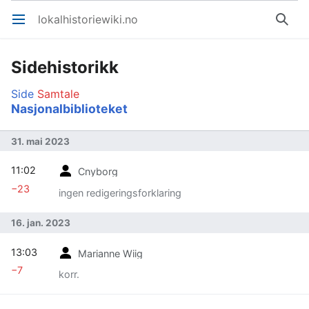
lokalhistoriewiki.no
Åpne hovedmenyen
Søk
Sidehistorikk
Side
Samtale
Nasjonalbiblioteket
31. mai 2023
11:02
Cnyborg
−23
ingen redigeringsforklaring
16. jan. 2023
13:03
Marianne Wiig
−7
korr.