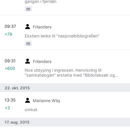
gangen i fjernlån
m
09:37
Frilanders
+79
Ekstern lenke til "nasjonalbibliografien"
m
09:31
Frilanders
+600
Noe utdyping i ingressen. Henvisning til
"samkatalogen" erstatta med "Biblioteksøk og
samkataloger". Se lenka jeg har lagt inn
22. okt. 2015
13:35
Marianne Wiig
+3
omkat.
17. aug. 2015