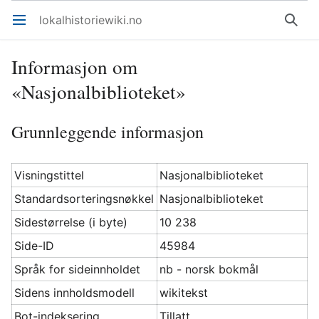
lokalhistoriewiki.no
Åpne hovedmenyen
Søk
Informasjon om
«Nasjonalbiblioteket»
Grunnleggende informasjon
Visningstittel
Nasjonalbiblioteket
Standardsorteringsnøkkel
Nasjonalbiblioteket
Sidestørrelse (i byte)
10 238
Side-ID
45984
Språk for sideinnholdet
nb - norsk bokmål
Sidens innholdsmodell
wikitekst
Bot-indeksering
Tillatt