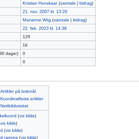
Kristian Hunskaar
(
samtale
|
bidrag
)
21. nov. 2007 kl. 13:20
Marianne Wiig
(
samtale
|
bidrag
)
22. feb. 2023 kl. 14:38
129
16
 90 dager)
0
0
:Artikler på bokmål
Koordinatfesta artikler
Nettbiblioteket
kkelkoord
(
vis kilde
)
(
vis kilde
)
rd
(
vis kilde
)
rd ramme
(
vis kilde
)