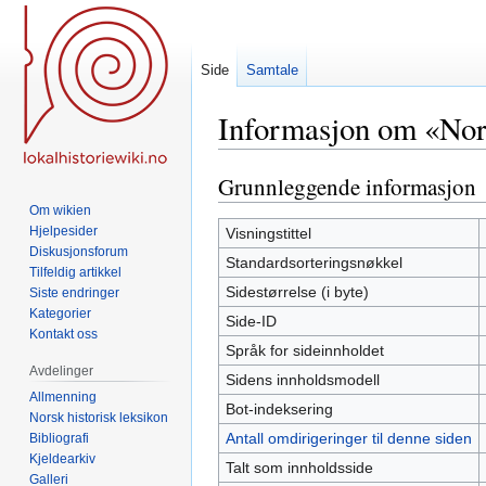
Side
Samtale
Informasjon om «Norsk
Grunnleggende informasjon
Hopp
Hopp
til
til
Om wikien
navigering
søk
Hjelpesider
Visningstittel
Diskusjonsforum
Standardsorteringsnøkkel
Tilfeldig artikkel
Sidestørrelse (i byte)
Siste endringer
Kategorier
Side-ID
Kontakt oss
Språk for sideinnholdet
Avdelinger
Sidens innholdsmodell
Allmenning
Bot-indeksering
Norsk historisk leksikon
Antall omdirigeringer til denne siden
Bibliografi
Kjeldearkiv
Talt som innholdsside
Galleri