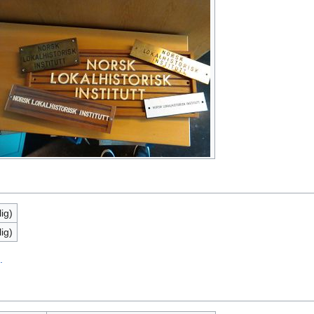
ig)
ig)
.