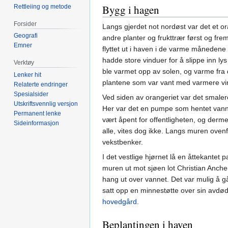
Bygg i hagen
Rettleiing og metode
Forsider
Langs gjerdet not nordøst var det et o
Geografi
andre planter og frukttrær først og frem
Emner
flyttet ut i haven i de varme månedene 
hadde store vinduer for å slippe inn ly
Verktøy
ble varmet opp av solen, og varme fra
Lenker hit
plantene som var vant med varmere vin
Relaterte endringer
Spesialsider
Ved siden av orangeriet var det smale
Utskriftsvennlig versjon
Her var det en pumpe som hentet vann 
Permanent lenke
vært åpent for offentligheten, og dermed
Sideinformasjon
alle, vites dog ikke. Langs muren oven
vekstbenker.
I det vestlige hjørnet lå en åttekante
muren ut mot sjøen lot Christian Anche
hang ut over vannet. Det var mulig å gå
satt opp en minnestøtte over sin avdøde 
hovedgård
.
Beplantingen i haven