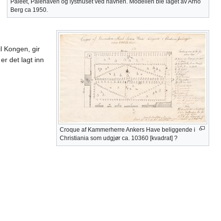
Paleet, Paléhaven og lysthuset ved havnen. Modellen ble laget av Arno
Berg ca 1950.
l Kongen, gir
er det lagt inn
Croque af Kammerherre Ankers Have beliggende i
Christiania som udgjør ca. 10360 [kvadrat] ?