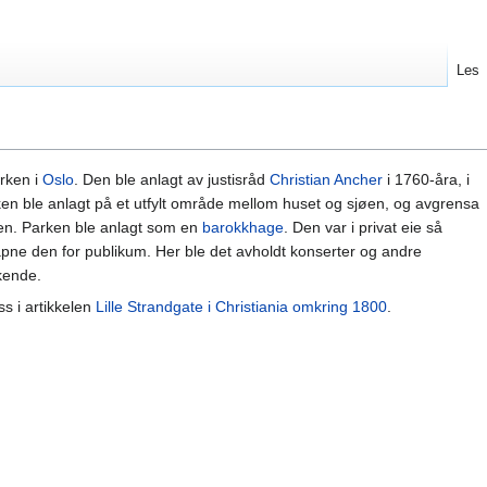
Les
arken i
Oslo
. Den ble anlagt av justisråd
Christian Ancher
i 1760-åra, i
n ble anlagt på et utfylt område mellom huset og sjøen, og avgrensa
en. Parken ble anlagt som en
barokkhage
. Den var i privat eie så
åpne den for publikum. Her ble det avholdt konserter og andre
kende.
s i artikkelen
Lille Strandgate i Christiania omkring 1800
.