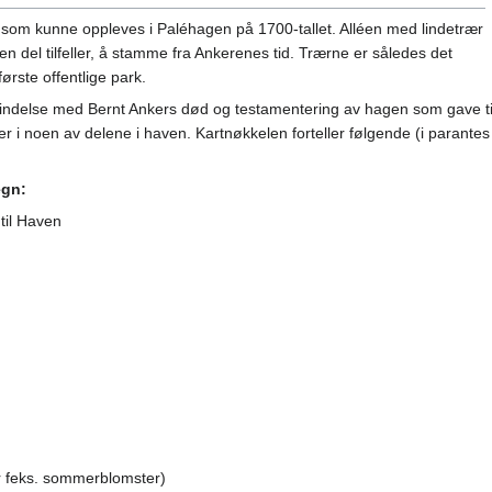
er som kunne oppleves i Paléhagen på 1700-tallet. Alléen med lindetrær
i en del tilfeller, å stamme fra Ankerenes tid. Trærne er således det
ørste offentlige park.
forbindelse med Bernt Ankers død og testamentering av hagen som gave ti
r i noen av delene i haven. Kartnøkkelen forteller følgende (i parantes 
egn:
til Haven
ter feks. sommerblomster)