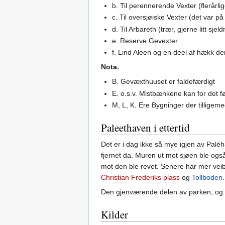
b. Til perennerende Vexter (flerårli
c. Til oversjøiske Vexter (det var p
d. Til Arbareth (trær, gjerne litt sjel
e. Reserve Gevexter
f. Lind Aleen og en deel af hækk de
Nota.
B. Gevæxthuuset er faldefærdigt
E. o.s.v. Mistbænkene kan for det f
M, L, K. Ere Bygninger der tillige
Paleethaven i ettertid
Det er i dag ikke så mye igjen av Paléh
fjernet da. Muren ut mot sjøen ble også
mot den ble revet. Senere har mer veiby
Christian Frederiks plass
og
Tollboden
.
Den gjenværende delen av parken, og t
Kilder