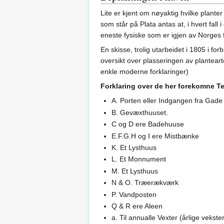
Lite er kjent om nøyaktig hvilke plant
som står på Plata antas at, i hvert fall 
eneste fysiske som er igjen av Norges f
En skisse, trolig utarbeidet i 1805 i 
oversikt over plasseringen av plantearte
enkle moderne forklaringer)
Forklaring over de her forekomne T
A. Porten eller Indgangen fra Gade 
B. Gevæxthuuset.
C og D ere Badehuuse
E.F.G.H og I ere Mistbænke
K. Et Lysthuus
L. Et Monnument
M. Et Lysthuus
N & O. Træerækværk
P. Vandposten
Q & R ere Aleen
a. Til annualle Vexter (årlige veks