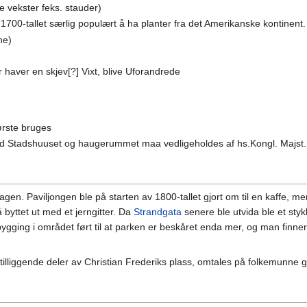
ge vekster feks. stauder)
å 1700-tallet særlig populært å ha planter fra det Amerikanske kontinent.
dne)
r haver en skjev[?] Vixt, blive Uforandrede
ørste bruges
med Stadshuuset og haugerummet maa vedligeholdes af hs.Kongl. Majst.
agen. Paviljongen ble på starten av 1800-tallet gjort om til en kaffe, m
 byttet ut med et jerngitter. Da
Strandgata
senere ble utvida ble et sty
gging i området ført til at parken er beskåret enda mer, og man finner
illiggende deler av Christian Frederiks plass, omtales på folkemunne