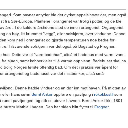
rangeri. Som navnet antyder ble det dyrket appelsintrær der, men også
st fra Sør-Europa. Plantene i orangeriet var trolig i potter, og de ble
av året. I de kaldere årstidene stod de inne i orangeriet. Organgeriet
s og en høy, litt krummet "vegg", eller solskjerm, over vinduene. Denne
 den kom ned i orangeriet og gjorde temperaturen noe bedre for
tre. Tilsvarende solskjerm var det også på Bogstad og Frogner.
re hus. Dette var et "varmbadehus", altså et badehus med varmt vann.
fra sjøen, samt kobberkjeler til å varme opp vann. Badehuset skal ha
 trolig Norges første offentlig bad. Om det i praksis var åpent for
for orangeriet og badehuset var det mistbenker, altså små
t paviljong. Denne hadde vinduer og en dør inn mot haven. På midten av
r eller hans sønn
Bernt Anker
oppføre en paviljong i
rokokkostil
som
 rundt paviljongen, og slik se utover havnen. Bernt Anker fikk i 1801
hustru Mathia i hagen. Den har siden blitt flyttet til
Frogner