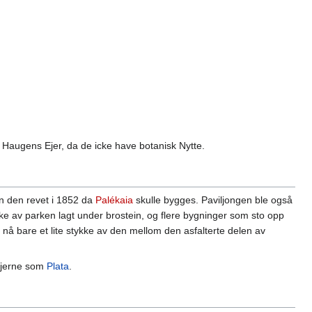
 Haugens Ejer, da de icke have botanisk Nytte.
en den revet i 1852 da
Palékaia
skulle bygges. Paviljongen ble også
kke av parken lagt under brostein, og flere bygninger som sto opp
 nå bare et lite stykke av den mellom den asfalterte delen av
 gjerne som
Plata
.