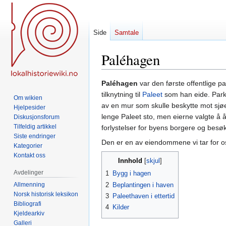
Side
Samtale
Paléhagen
Hopp
Hopp
Paléhagen
var den første offentlige p
til
til
tilknytning til
Paleet
som han eide. Parke
Om wikien
navigering
søk
av en mur som skulle beskytte mot sjø
Hjelpesider
lenge Paleet sto, men eierne valgte å 
Diskusjonsforum
Tilfeldig artikkel
forlystelser for byens borgere og besø
Siste endringer
Den er en av eiendommene vi tar for os
Kategorier
Kontakt oss
Innhold
Avdelinger
1
Bygg i hagen
Allmenning
2
Beplantingen i haven
Norsk historisk leksikon
3
Paleethaven i ettertid
Bibliografi
4
Kilder
Kjeldearkiv
Galleri