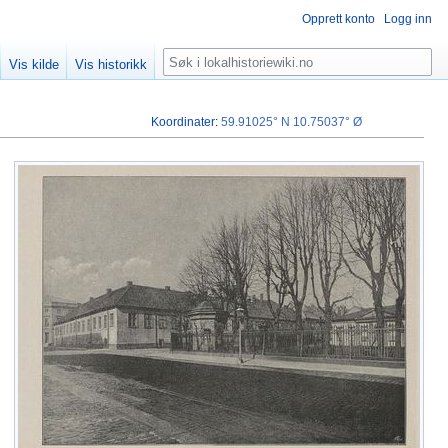
Opprett konto
Logg inn
Søk
Vis kilde
Vis historikk
Koordinater
:
59.91025° N
10.75037° Ø