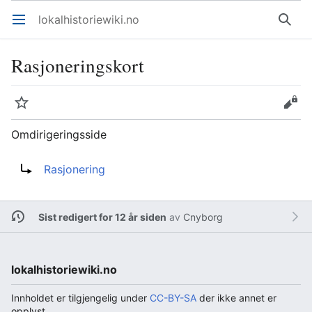
lokalhistoriewiki.no
Åpne hovedmenyen
Søk
Rasjoneringskort
Overvåk
Rediger
Omdirigeringsside
Omdirigering til:
Rasjonering
Sist redigert for 12 år siden
av
Cnyborg
lokalhistoriewiki.no
Innholdet er tilgjengelig under
CC-BY-SA
der ikke annet er
opplyst.