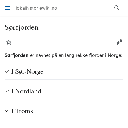
lokalhistoriewiki.no
Åpne hovedmenyen
Søk
Sørfjorden
Overvåk
Rediger
Sørfjorden
er navnet på en lang rekke fjorder i Norge:
I Sør-Norge
I Nordland
I Troms