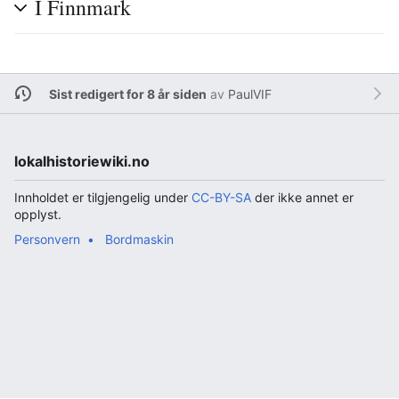
I Finnmark
Sist redigert for 8 år siden
av
PaulVIF
lokalhistoriewiki.no
Innholdet er tilgjengelig under
CC-BY-SA
der ikke annet er
opplyst.
Personvern
Bordmaskin