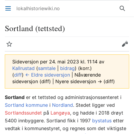
lokalhistoriewiki.no
Åpne hovedmenyen
Søk
Sortland (tettsted)
Overvåk
Rediger
Sideversjon per 24. mai 2023 kl. 11:14 av
Kallrustad
(
samtale
|
bidrag
)
(korr.)
(
diff
)
← Eldre sideversjon
| Nåværende
sideversjon (diff) | Nyere sideversjon → (diff)
Sortland
er et tettsted og administrasjonssenteret i
Sortland kommune
i
Nordland
. Stedet ligger ved
Sortlandssundet
på
Langøya
, og hadde i 2018 drøyt
5400 innbyggere. Sortland fikk i 1997
bystatus
etter
vedtak i kommunestyret, og regnes som det viktigste