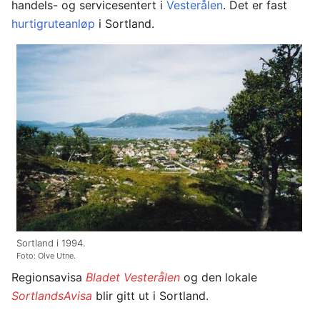
handels- og servicesentert i
Vesterålen
. Det er fast
hurtigruteanløp
i Sortland.
Sortland i 1994.
Foto: Olve Utne.
Regionsavisa
Bladet Vesterålen
og den lokale
SortlandsAvisa
blir gitt ut i Sortland.