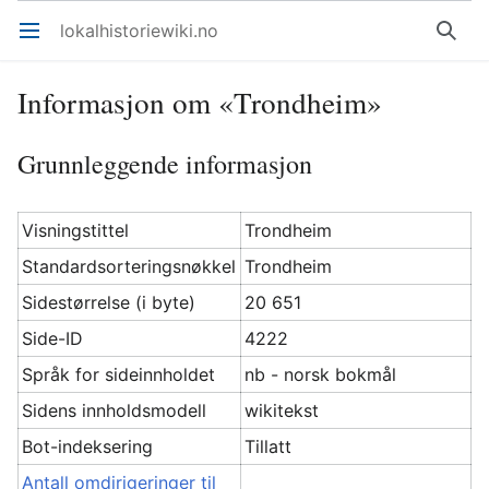
lokalhistoriewiki.no
Åpne hovedmenyen
Søk
Informasjon om «Trondheim»
Grunnleggende informasjon
Visningstittel
Trondheim
Standardsorteringsnøkkel
Trondheim
Sidestørrelse (i byte)
20 651
Side-ID
4222
Språk for sideinnholdet
nb - norsk bokmål
Sidens innholdsmodell
wikitekst
Bot-indeksering
Tillatt
Antall omdirigeringer til