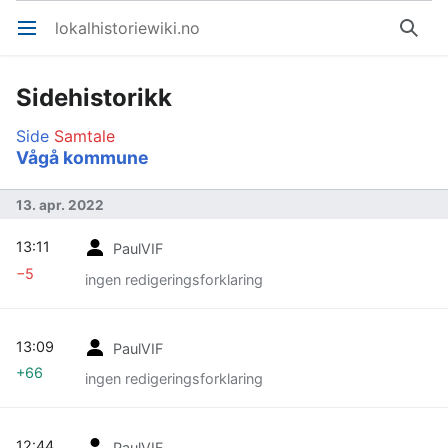
lokalhistoriewiki.no
Åpne hovedmenyen
Søk
Sidehistorikk
Side
Samtale
Vågå kommune
13. apr. 2022
13:11
PaulVIF
−5
ingen redigeringsforklaring
13:09
PaulVIF
+66
ingen redigeringsforklaring
12:44
PaulVIF