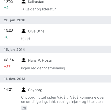
10:52
Kallrustad
+4
→‎Kjelder og litteratur
28. jan. 2016
13:08
Olve Utne
+6
{{nn}}
15. jan. 2014
08:54
Hans P. Hosar
−27
ingen redigeringsforklaring
11. des. 2013
14:21
Cnyborg
Cnyborg flyttet siden Vågå til Vågå kommune over
en omdirigering: ihht. retningslinjer - og tittel uten
kommunenavn skaper problem...
m