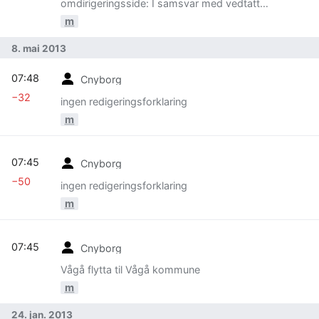
omdirigeringsside: I samsvar med vedtatt
namngiving til artiklar om stader og kommunar
m
http://www.lokalhistoriewiki.no/index.php/Hjelp:Hv
ordan_skrive_stedsartikler%3F
8. mai 2013
07:48
Cnyborg
−32
ingen redigeringsforklaring
m
07:45
Cnyborg
−50
ingen redigeringsforklaring
m
07:45
Cnyborg
Vågå flytta til Vågå kommune
m
24. jan. 2013