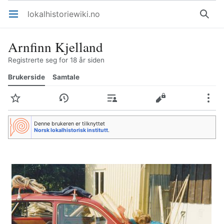
lokalhistoriewiki.no
Åpne hovedmenyen
Søk
Arnfinn Kjelland
Registrerte seg for 18 år siden
Brukerside
Samtale
Overvåk
Historikk
Bidrag
Rediger
Mer
Denne brukeren er tilknyttet
Norsk lokalhistorisk institutt
.