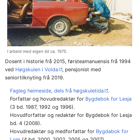
I arbeid med eigen bil ca. 1975.
Dosent i historie frå 2015, førsteamanuensis frå 1994
ved
Høgskulen i Volda
, pensjonist med
seniortilknyting frå 2019.
Fagleg heimeside, dels frå høgskuletida
.
Forfattar og hovudredaktør for
Bygdebok for Lesja
(3 bd. 1987, 1992 og 1996).
Hovudforfattar og redaktør for Bygdebok for Lesja
bd. 4 (2008).
Hovudredaktør og medforfattar for
Bygdabok for
Lom
(4 bd. 2000, 2002, 2005 og 2007),