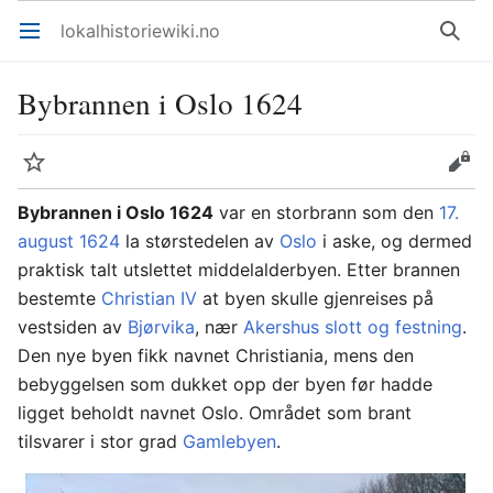
lokalhistoriewiki.no
Åpne hovedmenyen
Søk
Bybrannen i Oslo 1624
Overvåk
Rediger
Bybrannen i Oslo 1624
var en storbrann som den
17.
august
1624
la størstedelen av
Oslo
i aske, og dermed
praktisk talt utslettet middelalderbyen. Etter brannen
bestemte
Christian IV
at byen skulle gjenreises på
vestsiden av
Bjørvika
, nær
Akershus slott og festning
.
Den nye byen fikk navnet Christiania, mens den
bebyggelsen som dukket opp der byen før hadde
ligget beholdt navnet Oslo. Området som brant
tilsvarer i stor grad
Gamlebyen
.