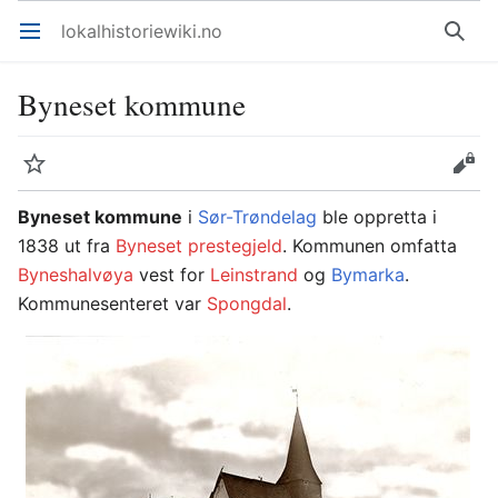
lokalhistoriewiki.no
Åpne hovedmenyen
Søk
Byneset kommune
Overvåk
Rediger
Byneset kommune
i
Sør-Trøndelag
ble oppretta i
1838 ut fra
Byneset prestegjeld
. Kommunen omfatta
Byneshalvøya
vest for
Leinstrand
og
Bymarka
.
Kommunesenteret var
Spongdal
.