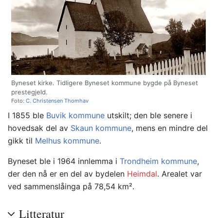
Byneset kirke. Tidligere Byneset kommune bygde på Byneset
prestegjeld.
Foto:
C. Christensen Thomhav
I 1855 ble
Buvik kommune
utskilt; den ble senere i
hovedsak del av
Skaun kommune
, mens en mindre del
gikk til
Melhus kommune
.
Byneset ble i 1964 innlemma i
Trondheim kommune
,
der den nå er en del av bydelen
Heimdal
. Arealet var
ved sammenslåinga på 78,54 km².
Litteratur