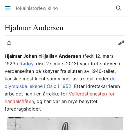
lokalhistoriewiki.no
Åpne hovedmenyen
Søk
Hjalmar Andersen
Overvåk
Rediger
Hjalmar Johan «Hjallis» Andersen
(født 12. mars
1923 i
Rødøy
, død 27. mars 2013) var idrettsutøver, i
verdenseliten på skøyter fra slutten av 1940-tallet,
kanskje mest kjent som vinner av tre gull under
de
olympiske lekene i Oslo i 1952
. Etter idrettskarrieren
arbeidet han i en årrekke for
Velferdstjenesten for
handelsflåten
, og han var en mye benyttet
foredragsholder.