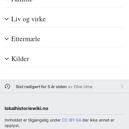
Liv og virke
Ettermæle
Kilder
Sist redigert for 5 år siden
av
Olve Utne
lokalhistoriewiki.no
Innholdet er tilgjengelig under
CC-BY-SA
der ikke annet er
opplyst.