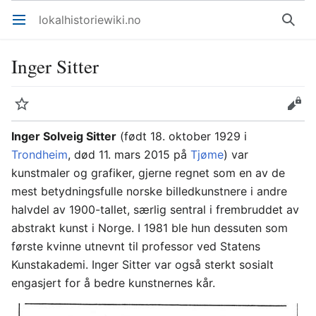
lokalhistoriewiki.no
Åpne hovedmenyen
Søk
Inger Sitter
Overvåk
Rediger
Inger Solveig Sitter
(født 18. oktober 1929 i
Trondheim
, død 11. mars 2015 på
Tjøme
) var
kunstmaler og grafiker, gjerne regnet som en av de
mest betydningsfulle norske billedkunstnere i andre
halvdel av 1900-tallet, særlig sentral i frembruddet av
abstrakt kunst i Norge. I 1981 ble hun dessuten som
første kvinne utnevnt til professor ved Statens
Kunstakademi. Inger Sitter var også sterkt sosialt
engasjert for å bedre kunstnernes kår.