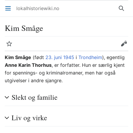
lokalhistoriewiki.no
Åpne hovedmenyen
Søk
Kim Småge
Overvåk
Rediger
Kim Småge
(født
23. juni
1945
i
Trondheim
), egentlig
Anne Karin Thorhus
, er forfatter. Hun er særlig kjent
for spennings- og kriminalromaner, men har også
utgivelser i andre sjangre.
Slekt og familie
Liv og virke