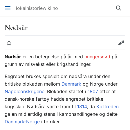
lokalhistoriewiki.no
Åpne hovedmenyen
Søk
Nødsår
Overvåk
Rediger
Nødsår
er en betegnelse på år med
hungersnød
på
grunn av misvekst eller krigshandlinger.
Begrepet brukes spesielt om nødsåra under den
britiske blokaden mellom
Danmark
og Norge under
Napoleonskrigene
. Blokaden startet i
1807
etter at
dansk-norske fartøy hadde angrepet britiske
krigsskip. Nødsåra varte fram til
1814
, da
Kielfreden
ga en midlertidig stans i kamphandlingene og delte
Danmark-Norge
i to riker.