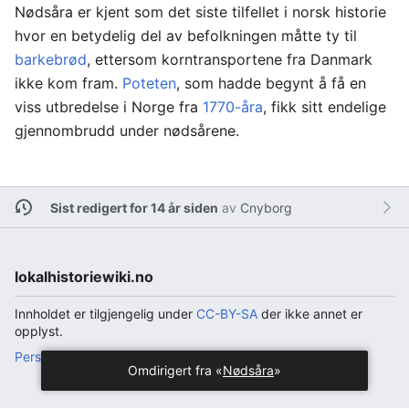
Nødsåra er kjent som det siste tilfellet i norsk historie
hvor en betydelig del av befolkningen måtte ty til
barkebrød
, ettersom korntransportene fra Danmark
ikke kom fram.
Poteten
, som hadde begynt å få en
viss utbredelse i Norge fra
1770-åra
, fikk sitt endelige
gjennombrudd under nødsårene.
Sist redigert for 14 år siden
av
Cnyborg
lokalhistoriewiki.no
Innholdet er tilgjengelig under
CC-BY-SA
der ikke annet er
opplyst.
Personvern
Bordmaskin
Omdirigert fra «
Nødsåra
»