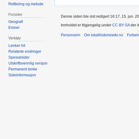
Rettleiing og metode
Forsider
Denne siden ble sist redigert 16:17, 15. jun. 2
Geografi
Innholdet er tilgjengelig under
CC-BY-SA
der i
Emner
Personvern
Om lokalhistoriewiki.no
Forbeh
Verktøy
Lenker hit
Relaterte endringer
Spesialsider
Utskriftsvennlig versjon
Permanent lenke
Sideinformasjon