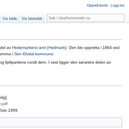
Opprett konto
Logg inn
Søk
Vis kilde
Vis historikk
 del av
Hedemarkens amt
(
Hedmark
). Den ble oppretta i 1864 ved
nlemma i
Stor-Elvdal kommune
.
og fjellpartiene rundt dem. I vest ligger den sørøstre delen av
lig].
.pdf
 Oslo 1999.