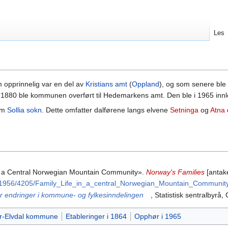
Les
opprinnelig var en del av
Kristians amt
(
Oppland
), og som senere ble
 I 1880 ble kommunen overført til Hedemarkens amt. Den ble i 1965 in
om
Sollia sokn
. Dette omfatter dalførene langs elvene
Setninga
og
Atna
in a Central Norwegian Mountain Community».
Norway's Families
[antake
le/1956/4205/Family_Life_in_a_central_Norwegian_Mountain_Community
ver endringer i kommune- og fylkesinndelingen
, Statistisk sentralbyrå,
r-Elvdal kommune
Etableringer i 1864
Opphør i 1965