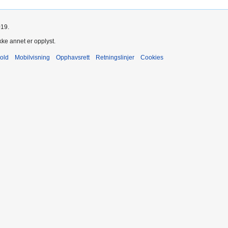
019.
kke annet er opplyst.
old
Mobilvisning
Opphavsrett
Retningslinjer
Cookies