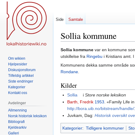
Side
Samtale
Sollia kommune
Hopp
Hopp
Sollia kommune
var en kommune som 
til
til
utskillelse fra
Ringebu
i Kristians amt.
Om wikien
navigering
søk
Hjelpesider
Kommunens dekka samme område s
Diskusjonsforum
Rondane
.
Tilfeldig artikkel
Siste endringer
Kilder
Kategorier
Kontakt oss
Sollia
i
Store norske leksikon
Barth, Fredrik
1953
. «Family Life 
Avdelinger
http://bora.uib.no/bitstream/hand
Allmenning
Juvkam, Dag:
Historisk oversikt o
Norsk historisk leksikon
Bibliografi
Kjeldearkiv
Kategorier
:
Tidligere kommuner
Sto
Galleri