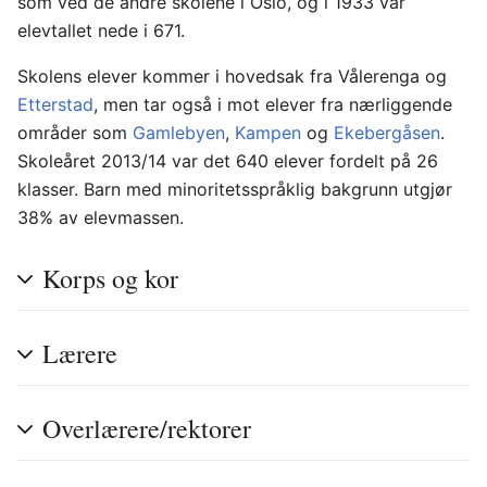
som ved de andre skolene i Oslo, og i 1933 var
elevtallet nede i 671.
Skolens elever kommer i hovedsak fra Vålerenga og
Etterstad
, men tar også i mot elever fra nærliggende
områder som
Gamlebyen
,
Kampen
og
Ekebergåsen
.
Skoleåret 2013/14 var det 640 elever fordelt på 26
klasser. Barn med minoritetsspråklig bakgrunn utgjør
38% av elevmassen.
Korps og kor
Lærere
Overlærere/rektorer