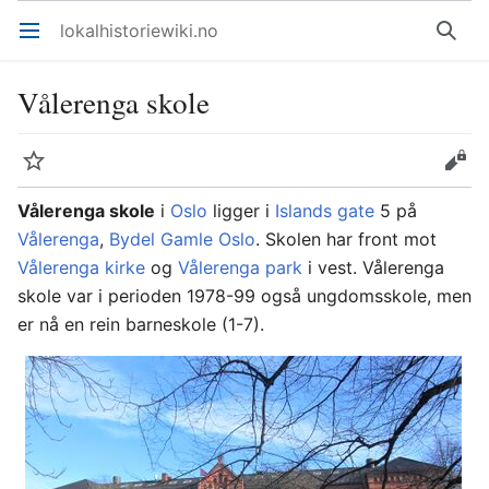
lokalhistoriewiki.no
Åpne hovedmenyen
Søk
Vålerenga skole
Overvåk
Rediger
Vålerenga skole
i
Oslo
ligger i
Islands gate
5 på
Vålerenga
,
Bydel Gamle Oslo
. Skolen har front mot
Vålerenga kirke
og
Vålerenga park
i vest. Vålerenga
skole var i perioden 1978-99 også ungdomsskole, men
er nå en rein barneskole (1-7).