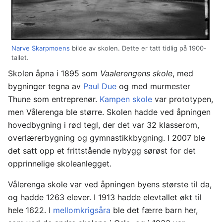
Narve Skarpmoens
bilde av skolen. Dette er tatt tidlig på 1900-
tallet.
Skolen åpna i 1895 som
Vaalerengens skole
, med
bygninger tegna av
Paul Due
og med murmester
Thune som entreprenør.
Kampen skole
var prototypen,
men Vålerenga ble større. Skolen hadde ved åpningen
hovedbygning i rød tegl, der det var 32 klasserom,
overlærerbygning og gymnastikkbygning. I 2007 ble
det satt opp et frittstående nybygg sørøst for det
opprinnelige skoleanlegget.
Vålerenga skole var ved åpningen byens største til da,
og hadde 1263 elever. I 1913 hadde elevtallet økt til
hele 1622. I
mellomkrigsåra
ble det færre barn her,